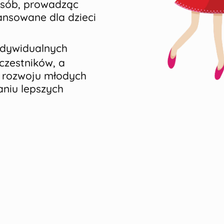
 osób, prowadząc
nansowane dla dzieci
ndywidualnych
czestników, a
e rozwoju młodych
aniu lepszych