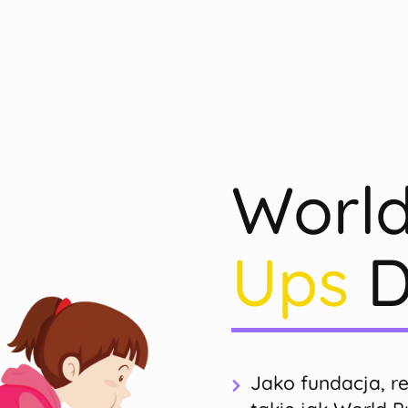
Worl
Ups
D
Jako fundacja, re