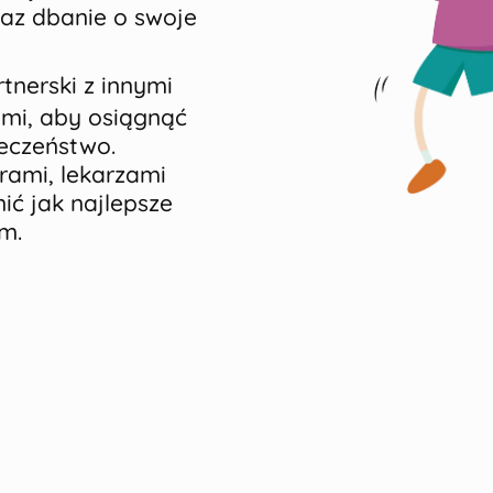
az dbanie o swoje
tnerski z innymi
ami, aby osiągnąć
łeczeństwo.
rami, lekarzami
ić jak najlepsze
m.