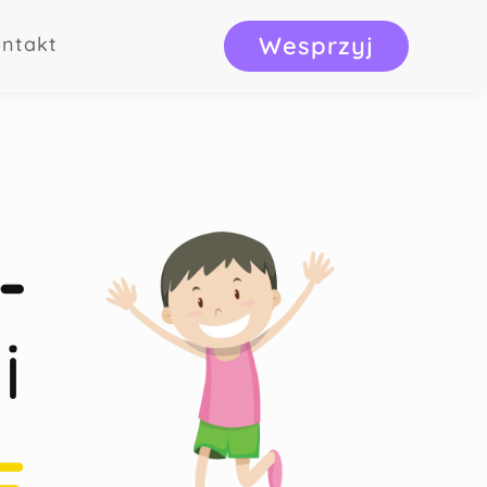
Wesprzyj
ntakt
-
i