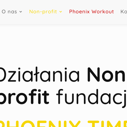
O nas
Non-profit
Phoenix Workout
Ko
Działania
Non
profit
fundacj