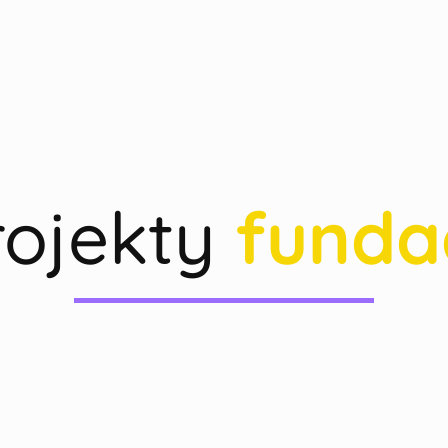
rojekty
fundac