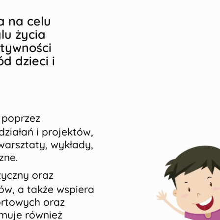
 na celu
lu życia
ktywności
d dzieci i
e poprzez
ziałań i projektów,
 warsztaty, wykłady,
zne.
zyczny oraz
ów, a także wspiera
ortowych oraz
omuje również